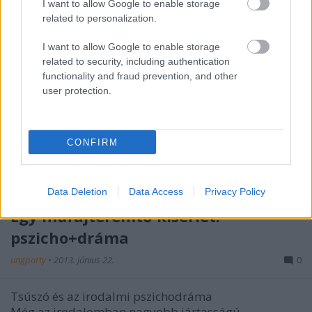
I want to allow Google to enable storage
related to personalization.
I want to allow Google to enable storage
related to security, including authentication
functionality and fraud prevention, and other
user protection.
CONFIRM
Data Deletion
Data Access
Privacy Policy
Egy műfajteremtő kísérlet:
pszicho+dráma
ungparty
•
2013. június 22.
0
Tsúszó és az irodalmi pszichodráma
Még az irodalomban nagyobb jártasságú