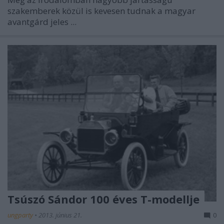
szakemberek közül is kevesen tudnak a magyar
avantgárd jeles ...
Tsúszó Sándor 100 éves T-modellje
ungparty
•
2013. június 21.
0