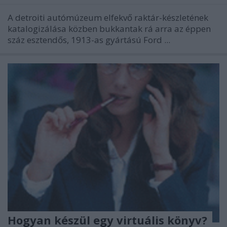
A detroiti autómúzeum elfekvő raktár-készletének
katalogizálása közben bukkantak rá arra az éppen
száz esztendős, 1913-as gyártású Ford ...
Hogyan készül egy virtuális könyv?