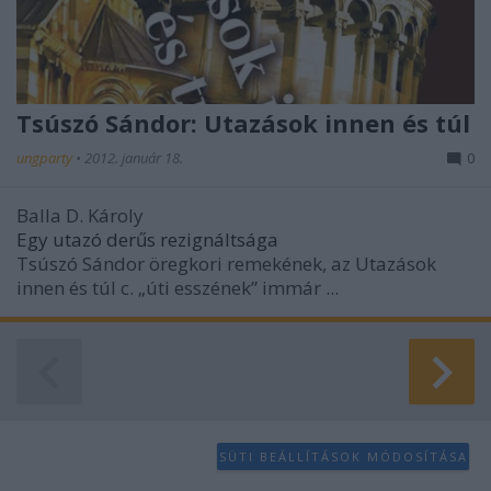
Tsúszó Sándor: Utazások innen és túl
ungparty
•
2012. január 18.
0
Balla D. Károly
Egy utazó derűs rezignáltsága
Tsúszó Sándor öregkori remekének, az Utazások
innen és túl c. „úti esszének” immár ...
SÜTI BEÁLLÍTÁSOK MÓDOSÍTÁSA