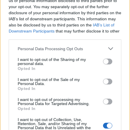
us or personal information disclosed to third parties prior to
your opt-out. You may separately opt-out of the further
disclosure of your personal information by third parties on the
IAB’s list of downstream participants. This information may
also be disclosed by us to third parties on the
IAB’s List of
Downstream Participants
that may further disclose it to other
third parties.
Please note that this website/app uses one or more Google
Personal Data Processing Opt Outs
services and may gather and store information including but
Új Tsúszó-fotó Bécsből
not limited to your visit or usage behaviour. You may click to
I want to opt-out of the Sharing of my
personal data.
grant or deny consent to Google and its third-party tags to
ungparty
•
2015. október 01.
0
Opted In
use your data for below specified purposes in below Google
consent section.
I want to opt-out of the Sale of my
Tsúszó Sándornak egy újabb, ma már az
Personal Data.
irodalomtörténészek többsége által is hitelesnek
Opted In
elfogadott fényképe bukkant fel Bécsben a
I want to opt-out of processing my
naschmartkti ...
Personal Data for Targeted Advertising.
Opted In
I want to opt-out of Collection, Use,
Retention, Sale, and/or Sharing of my
Personal Data that Is Unrelated with the