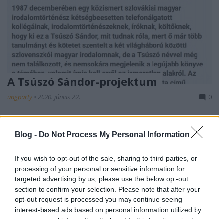
A Tsúszó Sándor-projektum
ungparty
•
2020. június 22.
0
Fontos írás jelent meg a témában
Németh Zoltán
tollából:
Könyvsorsok: A Tsúszó Sándor-projekt
. Az
Blog -
Do Not Process My Personal Information
Új Szó
hasábjain napvilágot látott cikk ...
If you wish to opt-out of the sale, sharing to third parties, or
processing of your personal or sensitive information for
targeted advertising by us, please use the below opt-out
section to confirm your selection. Please note that after your
opt-out request is processed you may continue seeing
interest-based ads based on personal information utilized by