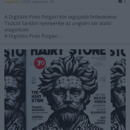
ungparty
•
2025. augusztus 28.
0
A Digitális Piréz Polgári Kör legújabb felfedezése:
Tsúszó Sándor nyenyeréje az ungvári vár alatti
alagútban
A Digitális Piréz Polgári ...