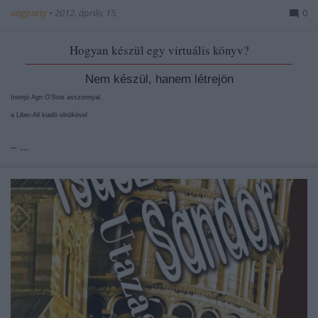
ungparty
•
2012. április 15.
0
Hogyan készül egy virtuális könyv?
Nem készül, hanem létrejön
Interjú Agn O’Stos asszonnyal,
a Liber-All kiadó elnökével
– ...