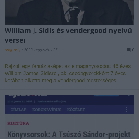
William J. Sidis és vendergood nyelvű
versei
ungparty
•
2023. augusztus 27.
0
Rajzolj egy fantáziaképet az elmagányosodott 46 éves
William James Sidisről, aki csodagyerekként 7 éves
korában alkotta meg a vendergood mesterséges ...