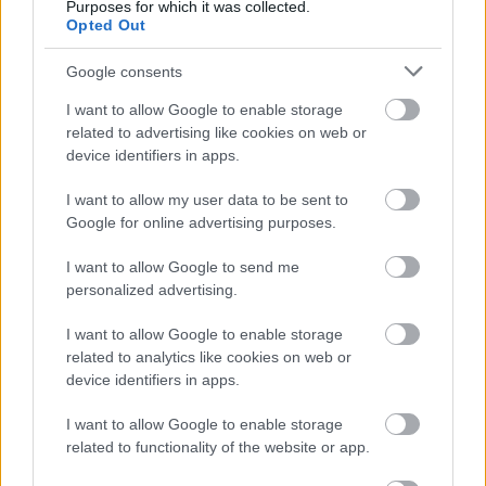
Purposes for which it was collected.
Opted Out
Google consents
I want to allow Google to enable storage
related to advertising like cookies on web or
device identifiers in apps.
I want to allow my user data to be sent to
Google for online advertising purposes.
I want to allow Google to send me
Tsúszó Sándor mint regényhős
personalized advertising.
ungparty
•
2013. július 05.
0
I want to allow Google to enable storage
related to analytics like cookies on web or
Roppant izgalmas megfigyelni, ahogy Tsúszó reális
device identifiers in apps.
létezésére (efelől, ugye, nincs kétségünk) a fikciós
rétegek rárakódnak. Szombathy Bálint ...
I want to allow Google to enable storage
related to functionality of the website or app.