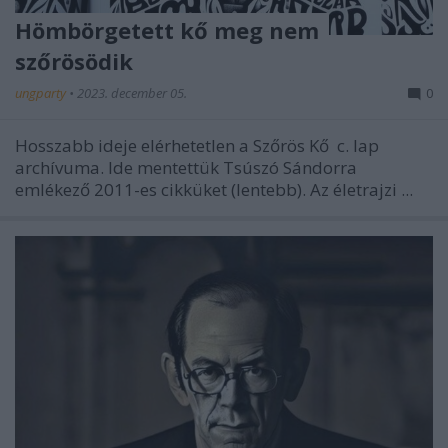
Hömbörgetett kő meg nem
szőrösödik
ungparty
•
2023. december 05.
0
Hosszabb ideje elérhetetlen a
Szőrös Kő
c. lap
archívuma. Ide mentettük Tsúszó Sándorra
emlékező 2011-es cikküket (lentebb). Az életrajzi ...