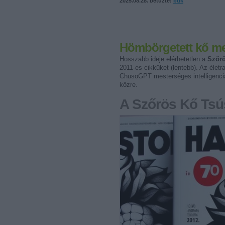
2025.08.28. betűzte:
bdk
Hömbörgetett kő m
Hosszabb ideje elérhetetlen a
Szőr
2011-es cikküket (lentebb). Az életr
ChusoGPT mesterséges intelligencia
közre.
A Szőrös Kő Tsú