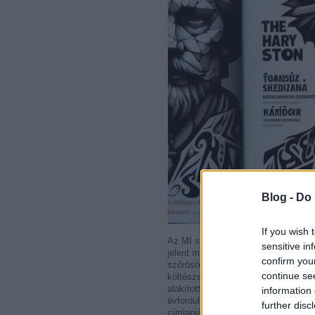
Blog -
Do 
If you wish 
Az MI szerint a
Szőrös Kő
egy felvi
sensitive in
jelent meg. A folyóirat neve Tsúsz
confirm you
szőrösödik"), aki 1941-ben halt m
continue se
költészet egyik legjelentősebb alak
alakította ki sajátos stílusát. A fo
information 
évfordulójának, amelyben többek közö
further disc
címlapján egy fotó látható Tsúszó Sá