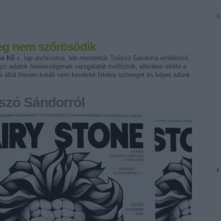
eg nem szőrösödik
ös Kő
c. lap archívuma. Ide mentettük Tsúszó Sándorra emlékező
ajzi adatok hitelességének vizsgálatát mellőztük, ellenben előtte a
 által frissen kreált nem kevésbé hiteles szöveget és képet adunk
szó Sándorról