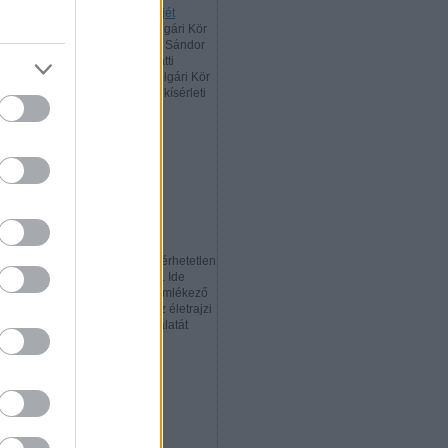
Megtalálták Tsúszó nyenyeréjét
Ungváron
A Digitális Piréz Polgári Kör
legújabb felfedezése: Tsúszó Sándor
nyenyeréje az ungvári vár alatti
alagútban A Digitális Piréz Polgári Kör
2025 augusztusában végzett kísérleti
kutatása során az...
Hömbörgetett kő meg nem
szőrösödik
Hosszabb ideje elérhetetlen
a Szőrös Kő c. lap archívuma. Ide
mentettük Tsúszó Sándorra emlékező
2011-es cikküket (lentebb). Az életrajzi
adatok hitelességének vizsgálatát
mellőztük, ellenben előtte a...