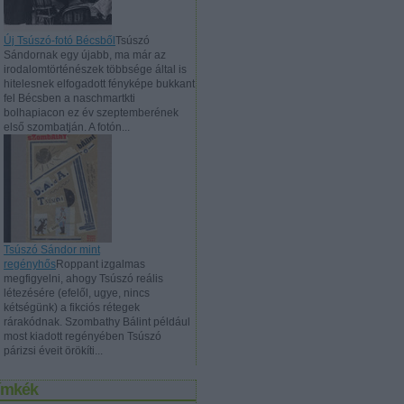
Új Tsúszó-fotó Bécsből
Tsúszó
Sándornak egy újabb, ma már az
irodalomtörténészek többsége által is
hitelesnek elfogadott fényképe bukkant
fel Bécsben a naschmartkti
bolhapiacon ez év szeptemberének
első szombatján. A fotón...
Tsúszó Sándor mint
regényhős
Roppant izgalmas
megfigyelni, ahogy Tsúszó reális
létezésére (efelől, ugye, nincs
kétségünk) a fikciós rétegek
rárakódnak. Szombathy Bálint például
most kiadott regényében Tsúszó
párizsi éveit örökíti...
ímkék