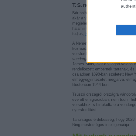
T. S. nem véletlenül válasz
authenti
Bár halálának időpontja vitatott, má
akár a vélt kerek dátumok alkalmábó
megjelenő Irodalmi Szemle 2021. má
halálhír 80. évfordulóján hívta fel a
tudjuk,
Kárpátalján is megfordult
köl
A Nemeth Zoltán készítette összeáll
közreadásában jelent meg Tsúszó S
versfordítása. Az eredeti költemény
vendergood nyelven
írta az a csoda
James Sidis, akit a világon valaha
rendelkezett embernek tartanak, és 
családban 1898-ban született New Y
elmegyógyintézetet megjárva, elma
Bostonban 1944-ben.
Tsúszó országról országra vándorol
éve élt emigrációban, nem tudni, hol
versekhez, s birtokolta-e a venderg
nyersfordítást.
Tanulságos érdekesség, hogy 2023 a
Bing mesterséges intelligenciája: