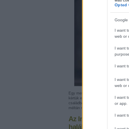
Opted 
Google 
I want t
web or d
I want t
purpose
I want 
I want t
web or d
Egy mesterséges intelligencia alapú
I want t
kértük ezt az illusztrációt, mert nem
családban született zseniről. Akiről
or app.
méltán nevezhető filológiai ínyencs
I want t
Az Irodalmi Szemle
halálának 80. évfor
I want t