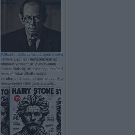
William J. Sidis és vendergood nyelvű
versei
Rajzolj egy fantáziaképet az
elmagányosodott 46 éves William
James Sidisről, aki csodagyerekként 7
éves korában alkotta meg a
vendergood mesterséges nyelvet! Egy
mesterséges intelligencia alapú...