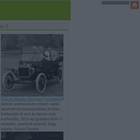
op 5
Tsúszó Sándor 100 éves T-modellje
A
detroiti autómúzeum elfekvő raktár-
készletének katalogizálása közben
bukkantak rá arra az éppen száz
esztendős, 1913-as gyártású Ford T-
modellre, amelyről kiderült, hogy
valaha Tsúszó Sándor...