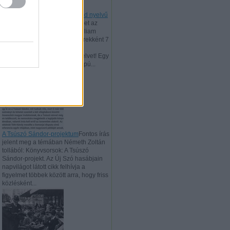
William J. Sidis és vendergood nyelvű
versei
Rajzolj egy fantáziaképet az
elmagányosodott 46 éves William
James Sidisről, aki csodagyerekként 7
éves korában alkotta meg a
vendergood mesterséges nyelvet! Egy
mesterséges intelligencia alapú...
A Tsúszó Sándor-projektum
Fontos írás
jelent meg a témában Németh Zoltán
tollából: Könyvsorsok: A Tsúszó
Sándor-projekt. Az Új Szó hasábjain
napvilágot látott cikk felhívja a
figyelmet többek között arra, hogy friss
közlésként...