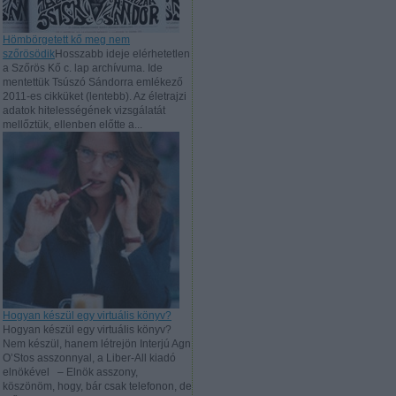
Hömbörgetett kő meg nem
szőrösödik
Hosszabb ideje elérhetetlen
a Szőrös Kő c. lap archívuma. Ide
mentettük Tsúszó Sándorra emlékező
2011-es cikküket (lentebb). Az életrajzi
adatok hitelességének vizsgálatát
mellőztük, ellenben előtte a...
Hogyan készül egy virtuális könyv?
Hogyan készül egy virtuális könyv?
Nem készül, hanem létrejön Interjú Agn
O’Stos asszonnyal, a Liber-All kiadó
elnökével – Elnök asszony,
köszönöm, hogy, bár csak telefonon, de