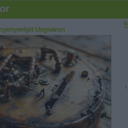
or
T
 nyenyeréjét Ungváron