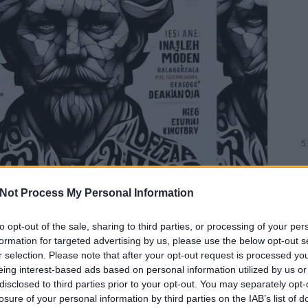
Not Process My Personal Information
to opt-out of the sale, sharing to third parties, or processing of your per
déki magyar irodalmi folyóirat volt, amely 1989 és 2012 között
formation for targeted advertising by us, please use the below opt-out s
ó Sándor költő egyik verséből származik ("hömbörgetett kő meg nem
A
r selection. Please note that after your opt-out request is processed y
eg a második világháborúban. Tsúszó Sándor a modern magyar
eing interest-based ads based on personal information utilized by us or
El
ja volt, aki a szürrealizmus és az expresszionizmus hatására
Ni
lyóirat 2011-ben különszámot szentelt Tsúszó Sándor halálának 70.
disclosed to third parties prior to your opt-out. You may separately opt-
Se
tt a költő életéről, műveiről és hatásáról írtak. A különszám
losure of your personal information by third parties on the IAB’s list of
lé
ndorról, aki egy szőrös kővel a kezében áll. A lap angol