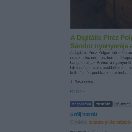
A Digitális Piréz Po
Sándor nyenyeréje a
A Digitális Piréz Polgári Kör 2025 a
északra húzódó, részben feltérképe
hangszerét, az
Arvisura-nyenyerét
hitelességű levelezésekből volt ism
kulturális és poétikai kontextusba h
1. Bevezetés
tovább »
Szólj hozzá!
Címkék:
kutatás
piréz
tsúszó