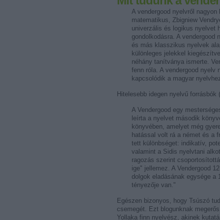
Mit tudunk a vende
A vendergood nyelvről nagyon 
matematikus, Zbigniew Vendryes
univerzális és logikus nyelvet
gondolkodásra. A vendergood ny
és más klasszikus nyelvek alapj
különleges jelekkel kiegészít
néhány tanítványa ismerte. Ve
fenn róla. A vendergood nyelv
kapcsolódik a magyar nyelvh
Hitelesebb idegen nyelvű forrásbók (
A Vendergood egy mesterséges 
leírta a nyelvet második köny
könyvében, amelyet még gyerekk
hatással volt rá a német és a 
tett különbséget: indikatív, pote
valamint a Sidis nyelvtani alko
ragozás szerint csoportosított
ige" jellemez. A Vendergood 12
dolgok eladásának egysége a 1
tényezője van."
Egészen bizonyos, hogy Tsúszó tuda
csemegét. Ezt blogunknak megerősí
Yollaka finn nyelvész, akinek kutat