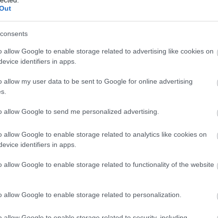
Out
consents
o allow Google to enable storage related to advertising like cookies on
evice identifiers in apps.
o allow my user data to be sent to Google for online advertising
s.
to allow Google to send me personalized advertising.
o allow Google to enable storage related to analytics like cookies on
evice identifiers in apps.
 képgeneráló program a fenti módon oldotta meg a feladatot. Azért
o allow Google to enable storage related to functionality of the website
 találtunk "öregkori" portrét az Amerikába emigrált ukrán zsidó
 meg akartunk emlékezni, felidézvén egy korábbi publikációt, amej
égnek.
o allow Google to enable storage related to personalization.
 emlékszáma Tsúszó Sándor vélt
dulóján
o allow Google to enable storage related to security, including