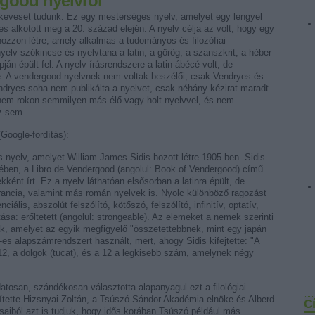
rgood nyelvről
keveset tudunk. Ez egy mesterséges nyelv, amelyet egy lengyel
 alkotott meg a 20. század elején. A nyelv célja az volt, hogy egy
 hozzon létre, amely alkalmas a tudományos és filozófiai
elv szókincse és nyelvtana a latin, a görög, a szanszkrit, a héber
án épült fel. A nyelv írásrendszere a latin ábécé volt, de
ve. A vendergood nyelvnek nem voltak beszélői, csak Vendryes és
ndryes soha nem publikálta a nyelvet, csak néhány kézirat maradt
 nem rokon semmilyen más élő vagy holt nyelvvel, és nem
ez sem.
Google-fordítás):
nyelv, amelyet William James Sidis hozott létre 1905-ben. Sidis
vében, a Libro de Vendergood (angolul: Book of Vendergood) című
ént írt. Ez a nyelv láthatóan elsősorban a latinra épült, de
francia, valamint más román nyelvek is. Nyolc különböző ragozást
nciális, abszolút felszólító, kötőszó, felszólító, infinitív, optatív,
tása: erőltetett (angolul: strongeable). Az elemeket a nemek szerinti
ák, amelyet az egyik megfigyelő "összetettebbnek, mint egy japán
-es alapszámrendszert használt, mert, ahogy Sidis kifejtette: "A
2, a dolgok (tucat), és a 12 a legkisebb szám, amelynek négy
tosan, szándékosan választotta alapanyagul ezt a filológiai
tette Hizsnyai Zoltán, a Tsúszó Sándor Akadémia elnöke és Alberd
C
ásaiból azt is tudjuk, hogy idős korában Tsúszó például más