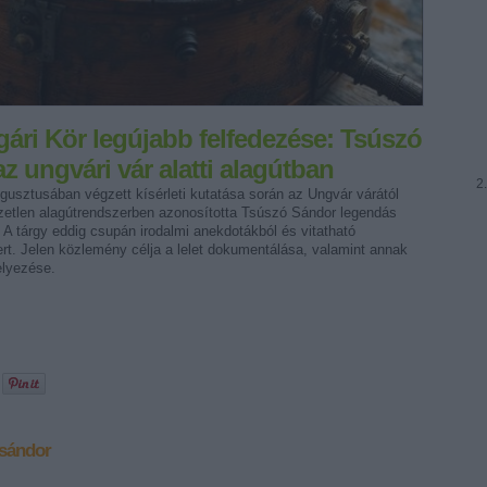
lgári Kör legújabb felfedezése: Tsúszó
z ungvári vár alatti alagútban
ugusztusában végzett kísérleti kutatása során az Ungvár várától
zetlen alagútrendszerben azonosította Tsúszó Sándor legendás
. A tárgy eddig csupán irodalmi anekdotákból és vitatható
ert. Jelen közlemény célja a lelet dokumentálása, valamint annak
elyezése.
-sándor