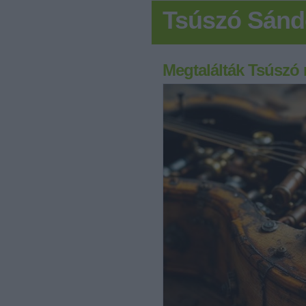
Tsúszó Sánd
Megtalálták Tsúszó