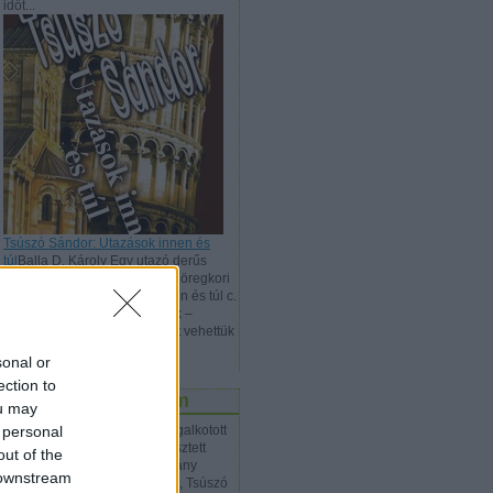
időt...
Tsúszó Sándor: Utazások innen és
túl
Balla D. Károly Egy utazó derűs
rezignáltsága Tsúszó Sándor öregkori
remekének, az Utazások innen és túl c.
„úti esszének” immár második –
alaposan kibővített – kiadását vehettük
kezünkbe nemrégiben...
sonal or
ection to
z én Tsúszó Sándorom
ou may
 personal
ső két regényem jobbára a megalkotott
ncsről, a pontosan megszerkesztett
out of the
mmiről szól, és miközben a hiány
 downstream
tezését kívántam megteremteni, Tsúszó