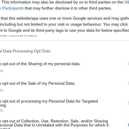
. This information may also be disclosed by us to third parties on the
IA
Sá
el, milyen lett volna költőnk 70 évesen.
je
Participants
that may further disclose it to other third parties.
sz
régi méltatás a Szőrös Kőben
kö
 that this website/app uses one or more Google services and may gath
né
including but not limited to your visit or usage behaviour. You may click 
na
se
 to Google and its third-party tags to use your data for below specifi
ko
ogle consent section.
Vi
Ts
l Data Processing Opt Outs
av
z
mesterséges intelligencia
tsúszó-sándor
go
ir
o opt-out of the Sharing of my personal data.
vir
In
Ts
mű
o opt-out of the Sale of my Personal Data.
 vendergood nyelvű versei
B
In
ányosodott 46 éves William James Sidisről, aki csodagyerekként 7
to opt-out of processing my Personal Data for Targeted
good mesterséges nyelvet!
ing.
In
o opt-out of Collection, Use, Retention, Sale, and/or Sharing
ersonal Data that Is Unrelated with the Purposes for which it
lected.