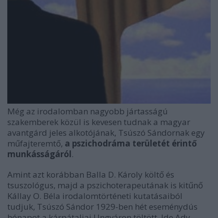
Még az irodalomban nagyobb jártasságú
szakemberek közül is kevesen tudnak a magyar
avantgárd jeles alkotójának, Tsúszó Sándornak egy
műfajteremtő,
a pszichodráma területét érintő
munkásságáról
.
Amint azt korábban Balla D. Károly költő és
tsuszológus, majd a pszichoterapeutának is kitűnő
Kállay O. Béla irodalomtörténeti kutatásaiból
tudjuk, Tsúszó Sándor 1929-ben hét eseménydús
hónapot a kárpátaljai Ungváron töltött. Ide Ady