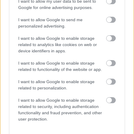
I want to allow my user data to be sent to
valahol az erdőszélen vagy egy lucernás rét közepén
Google for online advertising purposes.
- és papírra vetette az
irodalmi pszichodráma
- mint
műfaj - létrehozására irányuló szándékát, illetve az
I want to allow Google to send me
elképzelt műfaj mibenlétének a téziseit.
personalized advertising.
Pár hevenyészett vázlattól eltekintve az elméleti
I want to allow Google to enable storage
okfejtésnél tovább azonban nem jutott. Még abban
related to analytics like cookies on web or
az évben elhagyta a festői Ungvárt (és kevésbé festői
device identifiers in apps.
feleségét), Pozsonyba költözött, ahol is folytatta
I want to allow Google to enable storage
nyughatatlan, viharos, bohém életét.
related to functionality of the website or app.
Egy kisebb tivornya nyomott másnapján értesült
I want to allow Google to enable storage
Moreno kísérleteiről Később pszichológiai
related to personalization.
közlönyökben ámulva olvasta Moreno friss
publikációit, majd az 1934-ben a
Who shall survive?
I want to allow Google to enable storage
c. kötetben megjelent nagy összefoglalóját a
related to security, including authentication
pszichodráma terápiás alkalmazásának
functionality and fraud prevention, and other
tapasztalatairól - de ő maga már nem hagyott időt
user protection.
arra magának, hogy saját projektumát kidolgozza és
gyakorlati művekben testesítse meg.