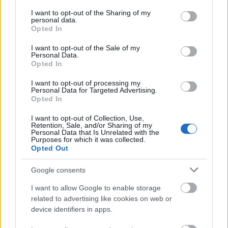
services and may gather and store information including but
Tsúszó megismerkedett ezekkel a tanokkal és a
not limited to your visit or usage behaviour. You may click to
I want to opt-out of the Sharing of my
Morenoéval ellentétes irányban gondolkodva jutott
personal data.
grant or deny consent to Google and its third-party tags to
el
egy új irodalmi műfaj
megteremtésének a
Opted In
use your data for below specified purposes in below Google
gondolatához. Tsúszó nem az avantgárd
consent section.
I want to opt-out of the Sale of my
művészetben látta meg a pszichoterápiába
Personal Data.
beemelhető elemeket, hanem a pszichoterápiás
Opted In
metodológiát gondolta az irodalomba
adaptálhatónak, ott hasznosíthatónak.
I want to opt-out of processing my
Personal Data for Targeted Advertising.
Opted In
I want to opt-out of Collection, Use,
Ám ezt a nagyszerű koncepciót a párizsi élet tobzódó
Retention, Sale, and/or Sharing of my
Personal Data that Is Unrelated with the
forgatagában nem volt ideje teljes egészében
Purposes for which it was collected.
végiggondolni, pláne megvalósítani, de a sokkal
Opted Out
csendesebb, kissé unalmas Kárpátalján töltött
hónapjai ezt lehetővé tették. Az említett jeles kutatók
Google consents
izgalmas publikációiból tudjuk, hogy Tsúszó Sándor
I want to allow Google to enable storage
gyakorta elhagyta még az ungvári társasági életet is,
related to advertising like cookies on web or
korábban egy budapesti
autókölcsönző becses
device identifiers in apps.
darabjaként ismert
Fordjába ült, felhajtott az Ung
völgyének csendesebb vidékeire, leparkolt kocsijával