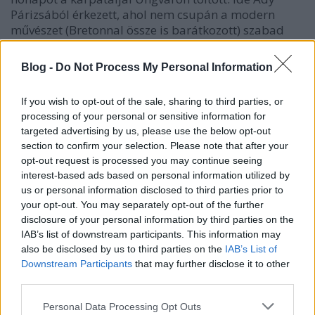
Párizsából érkezett, ahol nem csupán a modern
művészet (Bretonnal össze is barátkozott) szabad
levegőjével szívta tele beteg tüdejét, hanem
közelebbről is megismerkedett a progresszív
Blog -
Do Not Process My Personal Information
pszichológiai irányzatokkal, így a regresszív
hipnózissal, Freud pszichoanalízisével, Jung
If you wish to opt-out of the sale, sharing to third parties, or
archetípusaival és a
kognitív pszichológiával
is.
processing of your personal or sensitive information for
Mint ismeretes, a pszichodráma atyja, Jacob Levy
targeted advertising by us, please use the below opt-out
Moreno az avantgárd művészetben, annak
section to confirm your selection. Please note that after your
spontaneitásában az emberi pszichét felszabadító
opt-out request is processed you may continue seeing
eszközt ismerte fel, és az általa teremtett csoport-
interest-based ads based on personal information utilized by
terápiás módszer alapelveit még a húszas évek
us or personal information disclosed to third parties prior to
elején-derekán közzétette Európában (majd 1925-
your opt-out. You may separately opt-out of the further
ben az Egyesült Államokba emigrált és ott
disclosure of your personal information by third parties on the
továbbfejlesztette a szociometria, csoport-
IAB’s list of downstream participants. This information may
pszichoterápia, pszichodráma és
a gyakorlati
also be disclosed by us to third parties on the
IAB’s List of
kognitív viselkedési terápia módszerét
, valamint a
Downstream Participants
that may further disclose it to other
pszichodinamikus terápiát)
third parties.
Please note that this website/app uses one or more Google
A minden progresszív gondolatra fogékony ifjú
Personal Data Processing Opt Outs