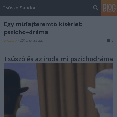
Tsúszó Sándor
Egy műfajteremtő kísérlet:
pszicho+dráma
ungparty
•
2013. június 22.
0
Tsúszó és az irodalmi pszichodráma