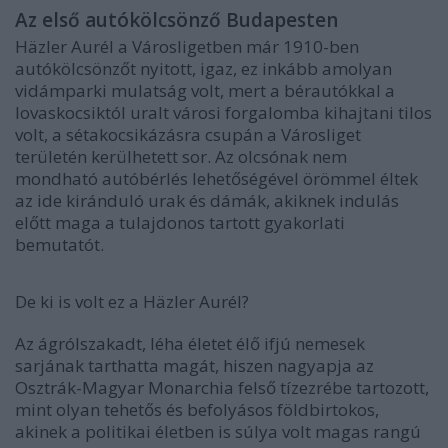
Az első autókölcsönző Budapesten
Häzler Aurél a Városligetben már 1910-ben
autókölcsönzőt nyitott, igaz, ez inkább amolyan
vidámparki mulatság volt, mert a bérautókkal a
lovaskocsiktól uralt városi forgalomba kihajtani tilos
volt, a sétakocsikázásra csupán a Városliget
területén kerülhetett sor. Az olcsónak nem
mondható autóbérlés lehetőségével örömmel éltek
az ide kiránduló urak és dámák, akiknek indulás
előtt maga a tulajdonos tartott gyakorlati
bemutatót.
De ki is volt ez a Häzler Aurél?
Az ágrólszakadt, léha életet élő ifjú nemesek
sarjának tarthatta magát, hiszen nagyapja az
Osztrák-Magyar Monarchia felső tízezrébe tartozott,
mint olyan tehetős és befolyásos földbirtokos,
akinek a politikai életben is súlya volt magas rangú