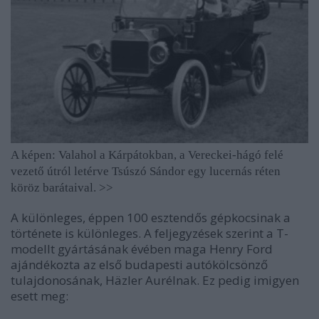
A képen: Valahol a Kárpátokban, a Vereckei-hágó felé
vezető útról letérve Tsúszó Sándor egy lucernás réten
köröz barátaival. >>
A különleges, éppen 100 esztendős gépkocsinak a
története is különleges. A feljegyzések szerint a T-
modellt gyártásának évében maga Henry Ford
ajándékozta az első budapesti autókölcsönző
tulajdonosának, Häzler Aurélnak. Ez pedig imigyen
esett meg: