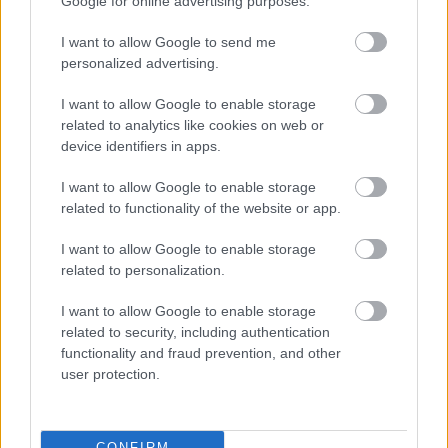
Google for online advertising purposes.
az olasz fronton.
I want to allow Google to send me
Ungvárra kerül Henry Ford ajándéka
personalized advertising.
A kocsik sokáig valamelyik állami garázsban
I want to allow Google to enable storage
rozsdásodtak, majd 1924-ben váratlanul árverésre
related to analytics like cookies on web or
device identifiers in apps.
bocsájtotta őket az állam. Az addigra
működésképtelenné vált T-modellt potom áron Blau
I want to allow Google to enable storage
Ignác ungvári szatócs vásárolta meg, aki véletlenül
related to functionality of the website or app.
tévedt a helyszínre (eredetileg posztóbálákat akart
vásárolni üzlete számára). Vasúton vitette a Fordot
I want to allow Google to enable storage
Ungvárra, ahol egy Miron nevű ruszin szerelő újra
related to personalization.
üzemképessé tette (néhány alkatrészt maga
esztergályozott, néhányat más kocsikról szedett le,
I want to allow Google to enable storage
de volt olyan is, amit a gyárból kellett meghozatnia).
related to security, including authentication
functionality and fraud prevention, and other
Blau Ignác nem sokáig parádézhatott Ungvár utcáin
user protection.
a T-modellel - hamarosan elhunyt (a sors tragédiája,
hogy éppen egy posztóbála nyomta agyon). A kocsit
Borbála nevű leánya örökölte meg, akit 1929-ben a
CONFIRM