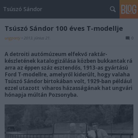
Tsúszó Sándor
Tsúszó Sándor 100 éves T-modellje
ungparty
•
2013. június 21.
0
A detroiti autómúzeum elfekvő raktár-
készletének katalogizálása közben bukkantak rá
arra az éppen száz esztendős, 1913-as gyártású
Ford T-modellre, amelyről kiderült, hogy valaha
Tsúszó Sándor birtokában volt, 1929-ban például
ezzel utazott viharos házasságának hat ungvári
hónapja múltán Pozsonyba.