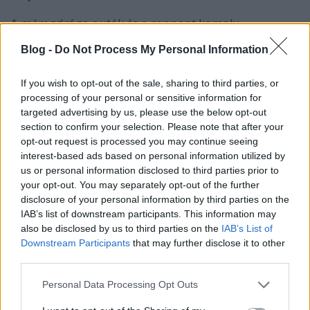
A méregdrága autók és a roppant komoly
"történelemcsináló" ambíciók ellenére az
Blog -
Do Not Process My Personal Information
autókölcsönzés budapesti
históriája mégis amolyan
vidámparki attrakcióval indult, mert a nagy
összegekért vásárolt bérautók hiába értek kincset és
If you wish to opt-out of the sale, sharing to third parties, or
hiába számítottak csúcstechnikának, a város
processing of your personal or sensitive information for
targeted advertising by us, please use the below opt-out
elöljárósága nem járult hozzá, hogy a lovaskocsik
section to confirm your selection. Please note that after your
uralta városi forgalomba a kuncsaftok kihajtsanak
opt-out request is processed you may continue seeing
velük. Az 1-másfél órás sétakocsikázásra csupán a
interest-based ads based on personal information utilized by
Városliget sétányain kerülhetett sor, de néhány sávot
us or personal information disclosed to third parties prior to
még itt is lezártak az Első Magyar Pesti Nőegylet
your opt-out. You may separately opt-out of the further
követelésére a gyerekkocsijukat itt tologató
disclosure of your personal information by third parties on the
kismamák biztonsága érdekében.
IAB’s list of downstream participants. This information may
also be disclosed by us to third parties on the
IAB’s List of
Mégis: a vállalkozás egy idő után idegenforgalmi
Downstream Participants
that may further disclose it to other
látványossággá vált és a magyar fővárosba érkezők
third parties.
számára kihagyhatatlan programmá vált a
bérkocsikázás. A korabeli feljegyzések szerint maga
Please note that this website/app uses one or more Google
Personal Data Processing Opt Outs
Henry Ford is megtekintette az egyedülálló
services and may gather and store information including but