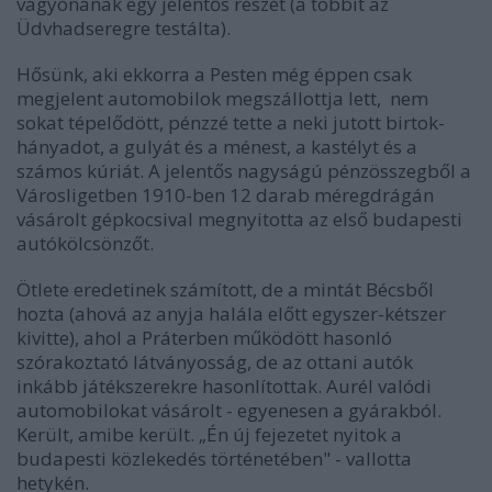
vagyonának egy jelentős részét (a többit az
Üdvhadseregre testálta).
Hősünk, aki ekkorra a Pesten még éppen csak
megjelent automobilok megszállottja lett, nem
sokat tépelődött, pénzzé tette a neki jutott birtok-
hányadot, a gulyát és a ménest, a kastélyt és a
számos kúriát. A jelentős nagyságú pénzösszegből a
Városligetben 1910-ben 12 darab méregdrágán
vásárolt gépkocsival megnyitotta az első budapesti
autókölcsönzőt.
Ötlete eredetinek számított, de a mintát Bécsből
hozta (ahová az anyja halála előtt egyszer-kétszer
kivitte), ahol a Práterben működött hasonló
szórakoztató látványosság, de az ottani autók
inkább játékszerekre hasonlítottak. Aurél valódi
automobilokat vásárolt - egyenesen a gyárakból.
Került, amibe került. „Én új fejezetet nyitok a
budapesti közlekedés történetében" - vallotta
hetykén.