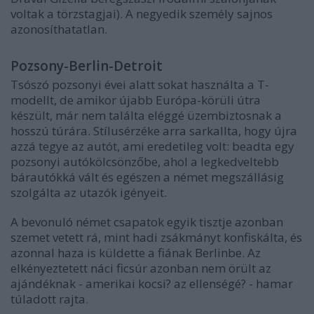
voltak a törzstagjai). A negyedik személy sajnos
azonosíthatatlan.
Pozsony-Berlin-Detroit
Tsószó pozsonyi évei alatt sokat használta a T-
modellt, de amikor újabb Európa-körüli útra
készült, már nem találta eléggé üzembiztosnak a
hosszú túrára. Stílusérzéke arra sarkallta, hogy újra
azzá tegye az autót, ami eredetileg volt: beadta egy
pozsonyi autókölcsönzőbe, ahol a legkedveltebb
bárautókká vált és egészen a német megszállásig
szolgálta az utazók igényeit.
A bevonuló német csapatok egyik tisztje azonban
szemet vetett rá, mint hadi zsákmányt konfiskálta, és
azonnal haza is küldette a fiának Berlinbe. Az
elkényeztetett náci ficsúr azonban nem örült az
ajándéknak - amerikai kocsi? az ellenségé? - hamar
túladott rajta.