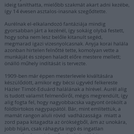
ideig taníthatta, mielőbb szakmát akart adni kezébe,
így 14 évesen asztalos-inasnak szegődtette.
Aurélnak el-elkalandozó fantáziája mindig
gyorsabban járt a kezénél, így sokáig olybá festett,
hogy soha nem lesz belőle kitanult segéd,
megmarad igazi vizesnyolcasnak. Anyja korai halála
azonban hirtelen felnőtté tette, komolyan vette a
munkáját és szépen haladt előre mestere mellett;
önálló műhely indítását is tervezte.
1909-ben már éppen mesterlevele kiváltására
készülődött, amikor egy bécsi ügyvéd felkereste
Häzler Timót-Eduárd halálának a hírével. Aurél alig
is tudott valamit felmenőiről, mégis megrendült, így
alig fogta fel, hogy nagyobbacska vagyont örökölt a
földbirtokos nagypapától. Bár, mint említettük, a
mamát rangon aluli rövid vadházassága miatt a
zord papa kitagadta az örökségből, ám az unokára,
jobb híján, csak ráhagyta ingó és ingatlan