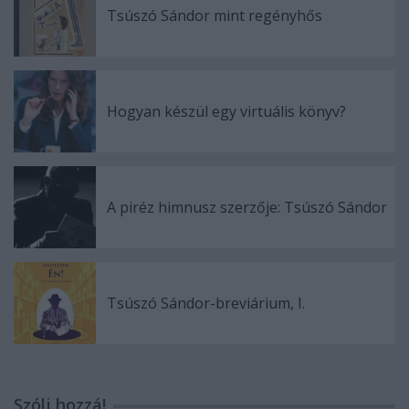
Tsúszó Sándor mint regényhős
Hogyan készül egy virtuális könyv?
A piréz himnusz szerzője: Tsúszó Sándor
Tsúszó Sándor-breviárium, I.
Szólj hozzá!