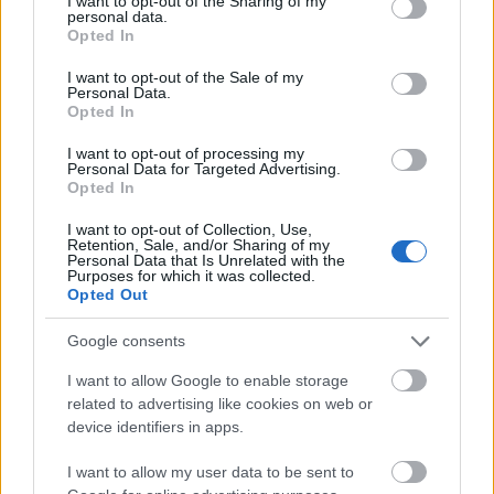
vállalkozást 1912-es európai körútja során. Aurél
not limited to your visit or usage behaviour. You may click to
I want to opt-out of the Sharing of my
personal data.
korát meghazudtolóan modern vállalkozása annyira
grant or deny consent to Google and its third-party tags to
Opted In
megtetszett neki, hogy egy évvel később, 1913-ban
use your data for below specified purposes in below Google
consent section.
új típusú Ford T-modell automobilt ajándékozott
I want to opt-out of the Sale of my
Personal Data.
Aurélnak, aki illően megköszönte és egy fajtiszta
Opted In
magyar pulikutyával viszonozta a nagyvonalú
küldeményt. Az ebet egyik segédje maga szállította
I want to opt-out of processing my
Detroitba és személyesen adta át a gyárosnak.
Personal Data for Targeted Advertising.
Opted In
Budapestre visszaérkezvén ő számolt be arról, hogy
a Ford-gyár legnagyobb szerelőcsarnokában az
I want to opt-out of Collection, Use,
egyik futószalag fölött öles betűkkel a FORD AUTÓK
Retention, Sale, and/or Sharing of my
Personal Data that Is Unrelated with the
BÉRLÉSE MÁR BUDAPESTEN IS! felirat volt látható.
Purposes for which it was collected.
Opted Out
Ám a fényes budapesti vállalkozásnak rövidesen
befellegzett: kitört az első világháború és a
Google consents
hadügyminisztérium harcászati célokra kisajátította
I want to allow Google to enable storage
a bérautókat.
related to advertising like cookies on web or
device identifiers in apps.
A veszteségek ellenére a kocsik java átvészelte a
háborút. Nem így hajdani tulajdonosuk, a gyenge
I want to allow my user data to be sent to
fizikumú Häzler Aurél, aki tüdővészben pusztult el