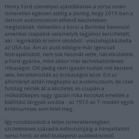
Henry Ford személyes ajándékának a sorsa innen
ismeretlen egészen addig a pontig, hogy 2013-ban a
detroiti autómúzeum elfekvő készletében
megtalálták. Vélhetően a kocsi a Berlinbe bevonuló
amerikai csapatok valamelyik tagjához kerülhetett,
aki - leginkább érzelmi okokból - visszahajókáztatta
az USÁ-ba. Ám az autó eddigre már igencsak
lestrapálódott, nem sok hasznát vette, hát elküldette
a Ford-gyárba, mint akkor már technikatörténeti
ritkaságot. Ott pedig nem igazán tudtak mit kezdeni
vele, beraktározták az ócskaságok közé. Ezt az
állományt aztán megkapta az autómúzeum, de csak
futólag nézték át a készletet, és csupán a
működőképes vagy igazán ritka kocsikat emelték a
kiállítási tárgyak sorába - az 1913-as T-modell egyik
kritériumnak sem felet meg.
Így rozsdásodott a teljes ismeretlenségben
születésének századik évfordulójáig a hányattatott
sorsú Ford, az első budapesti autókölcsönző