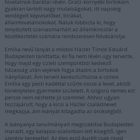
hivatalnok-barátai révén. Gratz-környéki birtokain
gyakran tartott nagy mulatságokat, itt napokig
vendégelt képviselőket, bírákat,
államhivatalnokokat. Náluk lobbizta ki, hogy
tenyésztett szarvasmarháit az államkincstár a
közétkeztetés számára rendszeresen felvásárolja.
Emília nevű lányát a módos Häzler Timót-Eduárd
Budapesten taníttatta, és fia nem lévén úgy tervezte,
hogy majd egy üzleti szempontból kedvező
házasság után vejének fogja átadni a birtokok
irányítását. Ám terveit keresztülhúzva a csinos
Emília egy pesti kadéttal szűrte össze a levet, akitől
törvénytelen gyermeke született. A szigorú nemes ezt
persze nem nézhette jó szemmel. Ahhoz ugyan
hozzájárult, hogy a kicsi a Häzler családnevet
megkapja, ám leányát kitagadta az örökségből.
A leányanya tanulmányait megszakítva Budapesten
maradt, egy kalapos-szalonban lett kisegítő, igen
szerény keresettel. Az éles eszű Aurélt csak rövid