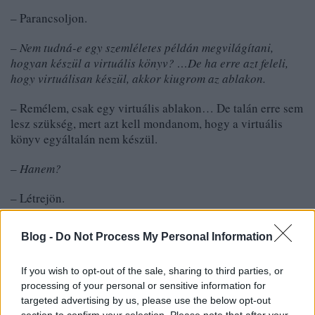
– Parancsoljon.
– Nem tudná-e egy szemléletes példán megvilágítani,
hogyan készül a virtuális könyv? …De ha erre azt feleli,
hogy virtuálisan készül, akkor kiugrom az ablakon.
– Remélem, csak egy virtuális ablakon… De talán erre sem
lesz szükség, mert azt kell mondanom, hogy a virtuális
könyv egyáltalán nem készül.
– Hanem?
– Létrejön.
– Az nem ugyanaz?
Blog -
Do Not Process My Personal Information
– Nem. Az készül, amit valaki készít. A virtuális könyvet
senki sem készíti.
If you wish to opt-out of the sale, sharing to third parties, or
processing of your personal or sensitive information for
– Mégis, akkor hogyan jön létre?
targeted advertising by us, please use the below opt-out
section to confirm your selection. Please note that after your