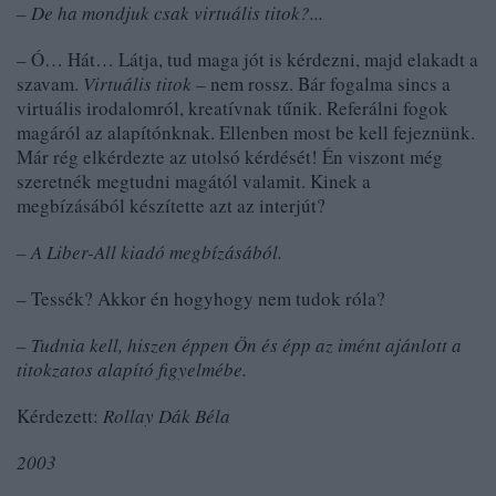
– De ha mondjuk csak virtuális titok?...
– Ó… Hát… Látja, tud maga jót is kérdezni, majd elakadt a
szavam.
Virtuális titok
– nem rossz. Bár fogalma sincs a
virtuális irodalomról, kreatívnak tűnik. Referálni fogok
magáról az alapítónknak. Ellenben most be kell fejeznünk.
Már rég elkérdezte az utolsó kérdését! Én viszont még
szeretnék megtudni magától valamit. Kinek a
megbízásából készítette azt az interjút?
– A Liber-All kiadó megbízásából.
– Tessék? Akkor én hogyhogy nem tudok róla?
– Tudnia kell, hiszen éppen Ön és épp az imént ajánlott a
titokzatos alapító figyelmébe.
Kérdezett:
Rollay Dák Béla
2003