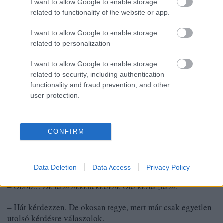
I want to allow Google to enable storage
– Hm… Nézzünk más példát. A lenyűgöző Cecil M.
related to functionality of the website or app.
Joepardy munkásságát csak ismeri…
I want to allow Google to enable storage
– Talán róla már hallottam. Amerikai filmrendező?
related to personalization.
– Lótüdőt! …Már bocsánat. Bengáli költő és filozófus.
I want to allow Google to enable storage
Biztosan egy sort sem olvasott tőle.
related to security, including authentication
functionality and fraud prevention, and other
– Bevallom.
user protection.
– Na figyeljen ide. Maga, amennyire ezt a szemüvegem
belső felületén megjelenő sisakos képe alapján meg tudom
CONFIRM
ítélni, egy kedves, udavrias fiatalember. Úgy látom, még
nyakkendőt is kötött a kedvemért. Ez meghat. Ezért kap
egy mentőkérdést. Mit tud Tsúszó Sándorról?
Data Deletion
Data Access
Privacy Policy
– Öööö… De nem nekem kellene Önt kérdeznem?
– Hát kérdezzen. De okosan tegye, mert már csak egyetlen
utolsó kérdésre válaszolok.