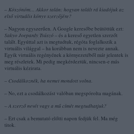
– Köszönöm… Akkor talán: hogyan talált rá kiadójuk az
első virtuális könyv szerzőjére?
– Nagyon egyszerűen. A Google keresőbe beütöttük ezt:
Sakyo Joepardy Tsúszó
– és a kereső egyetlen szerzőt
talált. Egyúttal azt is megtudtuk, régóta foglalkozik a
virtuális világgal – ha korábban nem is nevezte annak.
Egyik virtuális regényének a környezetéből már jelentek is
meg részletek. Mi pedig megkérdeztük, nincsen-e más
virtuális kézirata.
– Csodálkoznék, ha nemet mondott volna.
– No, ezt a csodálkozást valóban megspórolta magának.
– A szerző nevét vagy a mű címét megtudhatjuk?
– Ezt csak a bemutató előtti napon fedjük fel. Ma még
titok.