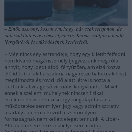
– Elnök asszony, köszönöm, hogy, bár csak telefonon, de
időt szakított erre a beszélgetésre. Kérem, szóljon a kiadó
létrejöttéről és működésének kezdetéről.
– Még nincs egy esztendeje, hogy egy kilétét felfedni
nem kívánó magánszemély (jegyezzünk meg róla
annyit, hogy jogdíjaiból fényűzően, ám elzárkózva
élő idős író, akit a szakma nagy része halottnak hisz)
megálmodta és rövid idő alatt létre is hozta a
tudtunkkal világelső virtuális könyvkiadót. Mivel
ennek a szellemi műhelynek nincsen fizikai
értelemben vett létezése, így megalapítása és
működtetése semmilyen jogi vagy adminisztratív
akadályba nem ütközött, és semmilyen
formaságnak nem kellett eleget tennünk. A Liber-
Allnak nincsen sem székhelye, sem irodája
(működési területe maga az Internet), kizárólag