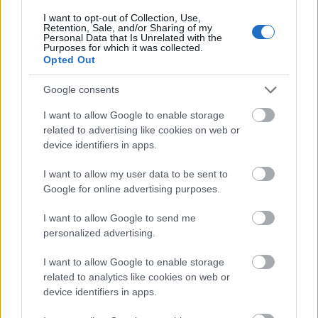
virtuális riporter lennék?
I want to opt-out of Collection, Use,
Retention, Sale, and/or Sharing of my
– Pontosan. Miért maga talán nem egy fejére húzott
Personal Data that Is Unrelated with the
interkommunikációs sisak fülhallgatójában hallja a
Purposes for which it was collected.
Opted Out
hangomat? Talán nem egy monitoron látja, amint
mobiltelefont tartok a kezemben? Én is figyelem a maga
Google consents
gesztusait. Most például igenlően bólogat azzal a szép
virtuális fejével, de úgy veszem észre, kicsit
I want to allow Google to enable storage
elszontyolodott. No, megszánom magát... Segítek kicsit.
related to advertising like cookies on web or
device identifiers in apps.
– Lekötelez.
I want to allow my user data to be sent to
– Először is meg kell értenie, hogy a valóságos és virtuális
Google for online advertising purposes.
világ bizonyos átfedéseket mutathat. A virtuálisan
teremtett tartamok idővel a reálisakhoz hasonló vagy azzal
I want to allow Google to send me
azonos tulajdonságokat mutathatnak. Erre számtalan
personalized advertising.
példát felhozhatnék. Olvasta például Kamatsu Sakyo
A
I want to allow Google to enable storage
bika feje
című zseniális novelláját?
related to analytics like cookies on web or
device identifiers in apps.
– Sajnos nem…