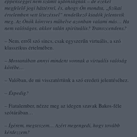
éppenséggel nem számít újdonságnak – de ezeket
megfelelő jogi háttérrel, és, ahogy Ön mondta, „fizikai
értelemben vett létezéssel” rendelkező kiadók jelentetik
meg. Az Önök könyves műhelye azonban valami más… Ha
nem valóságos, akkor talán spirituális? Transzcendens?
– Nem, erről szó sincs, csak egyszerűn virtuális, a szó
klasszikus értelmében.
– Mostanában annyi mindent vonnak a virtuális valóság
körébe…
– Valóban, de mi visszatértünk a szó eredeti jelentéséhez.
– Éspedig?
– Fiatalember, nézze meg az idegen szavak Bakos-féle
szótárában…
– Ígérem, megteszem… Azért megengedi, hogy tovább
kérdezzem?