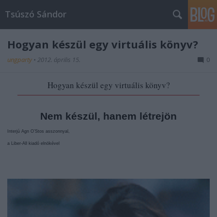
Tsúszó Sándor
Hogyan készül egy virtuális könyv?
ungparty
•
2012. április 15.
0
Hogyan készül egy virtuális könyv?
Nem készül, hanem létrejön
Interjú Agn O’Stos asszonnyal,
a Liber-All kiadó elnökével