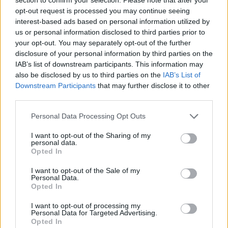
– Megteremtődik a virtuális létezése.
opt-out request is processed you may continue seeing
interest-based ads based on personal information utilized by
– Mi által? Kik által? Hogyan?
us or personal information disclosed to third parties prior to
your opt-out. You may separately opt-out of the further
– Nézze, ha eddig nem értette meg a dolog lényegét, ezekre
disclosure of your personal information by third parties on the
IAB’s list of downstream participants. This information may
a kérdésekre adott válaszaim sem fogják közelebb vinni a
also be disclosed by us to third parties on the
IAB’s List of
megvilágosodáshoz, és úgy fogja érezni, hogy csupa
Downstream Participants
that may further disclose it to other
tautológiát mondok.
Mi által?
A virtuális könyv létezése a
third parties.
virtuális kiadó működése és a könyv befogadói közege
által teremtődik meg.
Kik által?
A virtuális kiadó virtuális
Please note that this website/app uses one or more Google
Personal Data Processing Opt Outs
munkatársai és a virtuális olvasók által.
Hogyan?
Virtuális
services and may gather and store information including but
megjelentetéssel, virtuális könyvbemutatóval, virtuális
not limited to your visit or usage behaviour. You may click to
I want to opt-out of the Sharing of my
personal data.
terjesztéssel...
grant or deny consent to Google and its third-party tags to
Opted In
use your data for below specified purposes in below Google
– Minden virtuális?
consent section.
I want to opt-out of the Sale of my
Personal Data.
– Természetesen.
Opted In
I want to opt-out of processing my
– Virtuális kézirat? Virtuális szerkesztők? Virtuális elnök
Personal Data for Targeted Advertising.
asszony? Ez is csak egy virtuális beszélgetés? Én is csak
Opted In