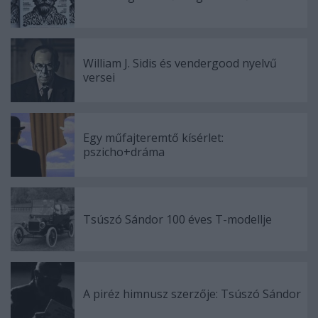
William J. Sidis és vendergood nyelvű
versei
Egy műfajteremtő kísérlet:
pszicho+dráma
Tsúszó Sándor 100 éves T-modellje
A piréz himnusz szerzője: Tsúszó Sándor