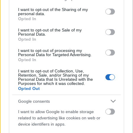
services and may gather and store information including but
not limited to your visit or usage behaviour. You may click to
I want to opt-out of the Sharing of my
personal data.
grant or deny consent to Google and its third-party tags to
Ajánlott bejegyzések:
Opted In
use your data for below specified purposes in below Google
consent section.
I want to opt-out of the Sale of my
Personal Data.
William J. Sidis és vendergood nyelvű
Opted In
versei
I want to opt-out of processing my
Personal Data for Targeted Advertising.
Opted In
Tsúszó Sándor mint regényhős
I want to opt-out of Collection, Use,
Retention, Sale, and/or Sharing of my
Personal Data that Is Unrelated with the
Purposes for which it was collected.
Opted Out
Egy műfajteremtő kísérlet:
Google consents
pszicho+dráma
I want to allow Google to enable storage
related to advertising like cookies on web or
device identifiers in apps.