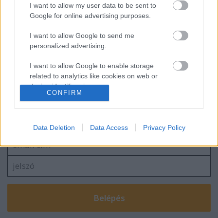
Tsúszó Sándor 100 éves T-modellje
I want to allow my user data to be sent to
Google for online advertising purposes.
I want to allow Google to send me
personalized advertising.
Hogyan készül egy virtuális könyv?
I want to allow Google to enable storage
related to analytics like cookies on web or
device identifiers in apps.
CONFIRM
Szólj hozzá!
I want to allow Google to enable storage
related to functionality of the website or app.
A hozzászóláshoz be kell lépned!
Data Deletion
Data Access
Privacy Policy
I want to allow Google to enable storage
related to personalization.
I want to allow Google to enable storage
related to security, including authentication
functionality and fraud prevention, and other
user protection.