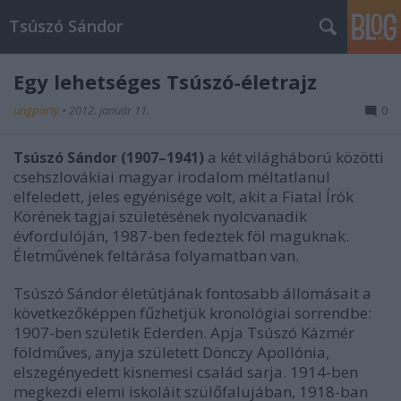
Tsúszó Sándor
Egy lehetséges Tsúszó-életrajz
ungparty
•
2012. január 11.
0
a két világháború közötti
Tsúszó Sándor (1907–1941)
csehszlovákiai magyar irodalom méltatlanul
elfeledett, jeles egyénisége volt, akit a Fiatal Írók
Körének tagjai születésének nyolcvanadik
évfordulóján, 1987-ben fedeztek föl maguknak.
Életművének feltárása folyamatban van.
Tsúszó Sándor életútjának fontosabb állomásait a
következőképpen fűzhetjük kronológiai sorrendbe:
1907-ben születik Ederden. Apja Tsúszó Kázmér
földműves, anyja született Dönczy Apollónia,
elszegényedett kisnemesi család sarja. 1914-ben
megkezdi elemi iskoláit szülőfalujában, 1918-ban