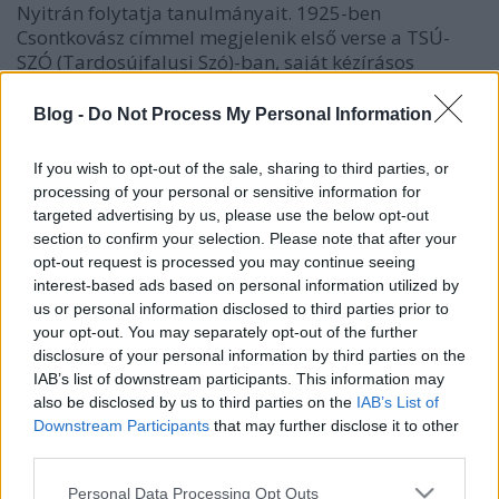
Nyitrán folytatja tanulmányait. 1925-ben
Csontkovász címmel megjelenik első verse a TSÚ-
SZÓ (Tardosújfalusi Szó)-ban, saját kézírásos
lapjának első számában. 1929-ben megismerkedik
Füst Milánnal. Szakít első írói korszakának
Blog -
Do Not Process My Personal Information
múzsájával, Eleöd Emesével, és Ungvárra költözik.
1930-ban házasságot köt Blau Borbálával, de még
If you wish to opt-out of the sale, sharing to third parties, or
az évben elhagyja feleségét, és Pozsonyba költözik,
processing of your personal or sensitive information for
ahol lapterjesztői állást vállal. 1937 elhallgatásának
targeted advertising by us, please use the below opt-out
(?) s egyben első romániai utazásának időpontja.
section to confirm your selection. Please note that after your
1940-ben sízés közben jobb karján nyílt törést
opt-out request is processed you may continue seeing
szenved. 1941. július 9-én a pozsonyi Mihálykapu
interest-based ads based on personal information utilized by
utcában, a Madách Könyvkiadó volt székháza előtt
us or personal information disclosed to third parties prior to
halálra gázolja egy sebesen haladó automobil.
your opt-out. You may separately opt-out of the further
disclosure of your personal information by third parties on the
IAB’s list of downstream participants. This information may
also be disclosed by us to third parties on the
IAB’s List of
Downstream Participants
that may further disclose it to other
third parties.
Címkék:
életrajz
Please note that this website/app uses one or more Google
Personal Data Processing Opt Outs